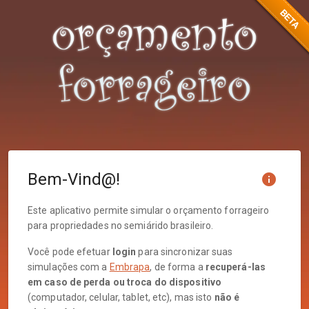
Bem-Vind@!
info
Este aplicativo permite simular o orçamento forrageiro
para propriedades no semiárido brasileiro.
Você pode efetuar
login
para sincronizar suas
simulações com a
Embrapa
, de forma a
recuperá-las
em caso de perda ou troca do dispositivo
(computador, celular, tablet, etc), mas isto
não é